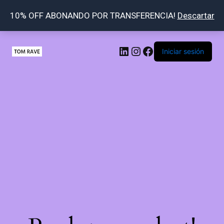
10% OFF ABONANDO POR TRANSFERENCIA!
Descartar
LinkedIn
Instagram
Facebook
Iniciar sesión